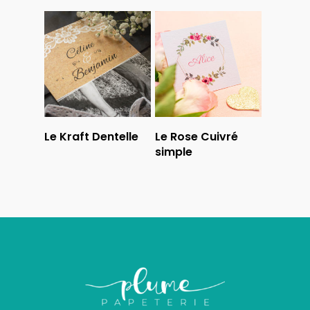
Lire La Suite
Lire La Suite
Le Kraft Dentelle
Le Rose Cuivré
simple