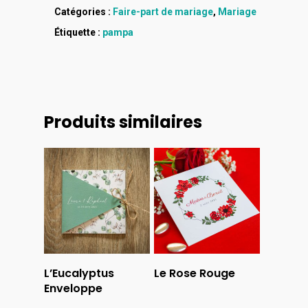
Catégories :
Faire-part de mariage
,
Mariage
Étiquette :
pampa
Produits similaires
Lire La Suite
Lire La Suite
L’Eucalyptus
Le Rose Rouge
Enveloppe