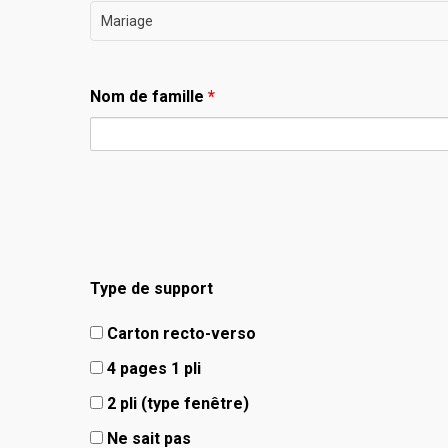
Mariage
Hit enter to search or ESC to close
Nom de famille
*
Type de support
Carton recto-verso
4 pages 1 pli
2 pli (type fenêtre)
Ne sait pas