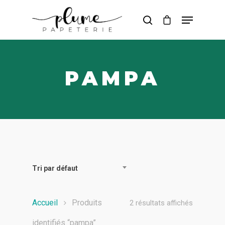
Hit enter to search or ESC to close
PAMPA
Tri par défaut
Accueil
Produits
2 résultats affichés
identifiés “pampa”