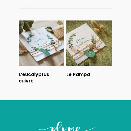
Lire La Suite
Lire La Suite
L’eucalyptus
Le Pampa
cuivré