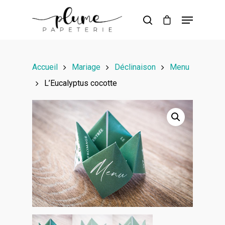
Hit enter to search or ESC to close
Accueil
Mariage
Déclinaison
Menu
L’Eucalyptus cocotte