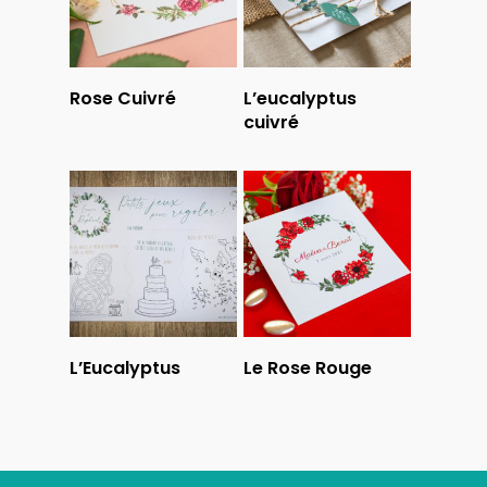
Lire La Suite
Lire La Suite
Rose Cuivré
L’eucalyptus
cuivré
Lire La Suite
Lire La Suite
L’Eucalyptus
Le Rose Rouge