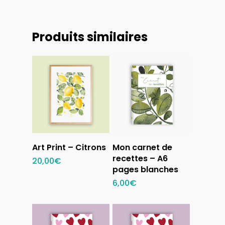
Produits similaires
Ajouter au
Ajouter au
Art Print – Citrons
Mon carnet de
panier
panier
recettes – A6
20,00
€
pages blanches
6,00
€