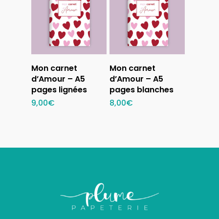
Ajouter au
Ajouter au
Mon carnet
Mon carnet
panier
panier
d’Amour – A5
d’Amour – A5
pages lignées
pages blanches
9,00
€
8,00
€