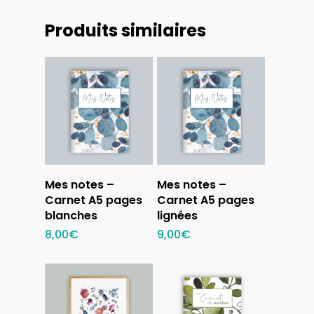
Produits similaires
Ajouter au
Ajouter au
Mes notes –
Mes notes –
panier
panier
Carnet A5 pages
Carnet A5 pages
blanches
lignées
8,00
€
9,00
€