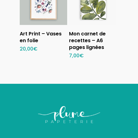
Ajouter au
Ajouter au
Art Print – Vases
Mon carnet de
panier
panier
en folie
recettes – A6
pages lignées
20,00
€
7,00
€