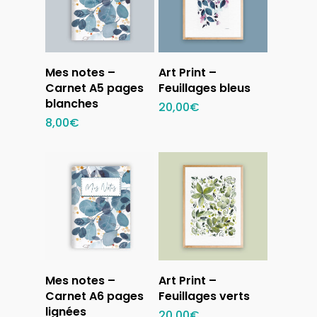
Ajouter au
Ajouter au
Mes notes –
Art Print –
panier
panier
Carnet A5 pages
Feuillages bleus
blanches
20,00
€
8,00
€
Ajouter au
Ajouter au
Mes notes –
Art Print –
panier
panier
Carnet A6 pages
Feuillages verts
lignées
20,00
€