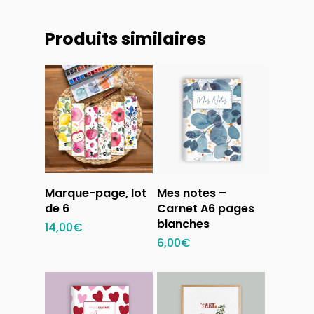
Produits similaires
Sélectionner
Ajouter au
Marque-page, lot
Mes notes –
des options
panier
de 6
Carnet A6 pages
blanches
14,00
€
6,00
€