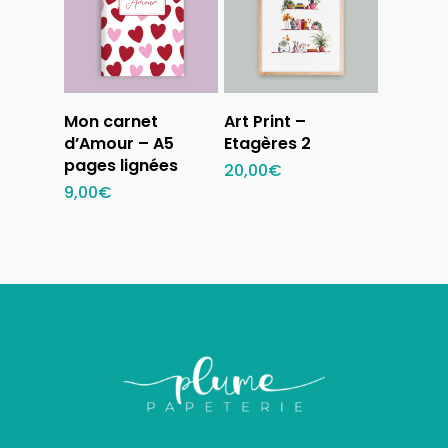
Ajouter au
Ajouter au
Mon carnet
Art Print –
panier
panier
d’Amour – A5
Etagères 2
pages lignées
20,00
€
9,00
€