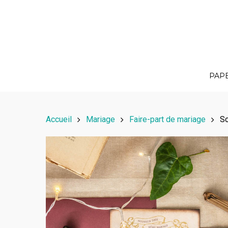
PAP
Accueil
Mariage
Faire-part de mariage
So
Hit enter to search or ESC to close