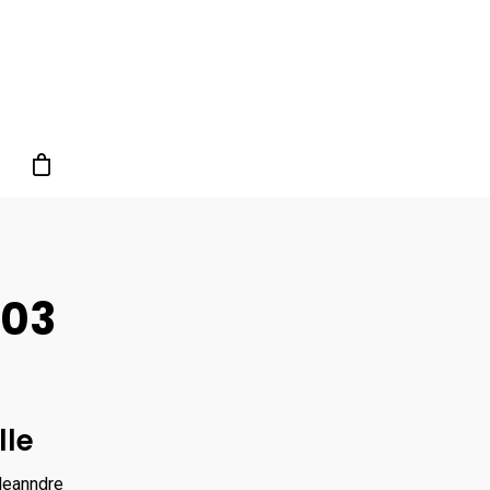
 03
le
leanndre