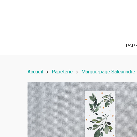
PAP
Accueil
Papeterie
Marque-page Saleanndre
Hit enter to search or ESC to close