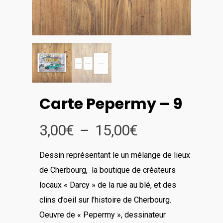
Carte Pepermy – 9
Plage
3,00
€
–
15,00
€
de
Dessin représentant le un mélange de lieux
prix :
de Cherbourg, la boutique de créateurs
3,00€
locaux « Darcy » de la rue au blé, et des
à
clins d’oeil sur l’histoire de Cherbourg.
15,00€
Oeuvre de « Pepermy », dessinateur