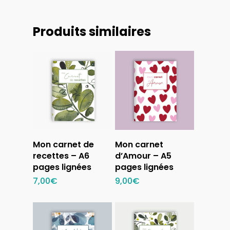
Produits similaires
Ajouter au
Ajouter au
Mon carnet de
Mon carnet
panier
panier
recettes – A6
d’Amour – A5
pages lignées
pages lignées
7,00
€
9,00
€