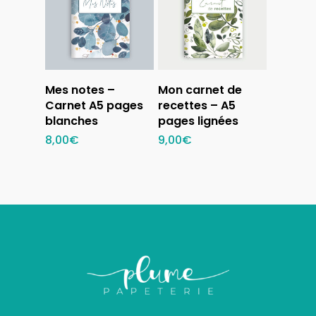
Ajouter au
Ajouter au
Mes notes –
Mon carnet de
panier
panier
Carnet A5 pages
recettes – A5
blanches
pages lignées
8,00
€
9,00
€