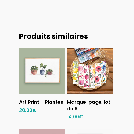
Produits similaires
Ajouter au
Sélectionner
Art Print – Plantes
Marque-page, lot
panier
des options
de 6
20,00
€
14,00
€