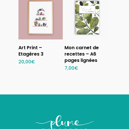
Ajouter au
Ajouter au
Art Print –
Mon carnet de
panier
panier
Etagères 3
recettes – A6
pages lignées
20,00
€
7,00
€