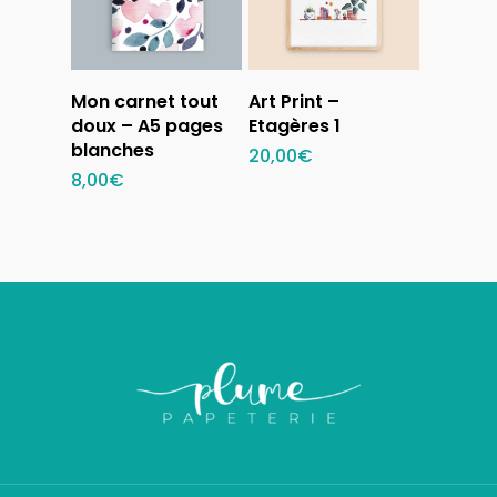
Ajouter au
Ajouter au
Mon carnet tout
Art Print –
panier
panier
doux – A5 pages
Etagères 1
blanches
20,00
€
8,00
€