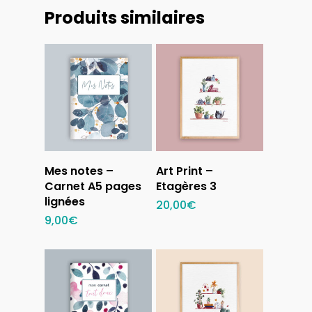
Produits similaires
Ajouter au
Ajouter au
Mes notes –
Art Print –
panier
panier
Carnet A5 pages
Etagères 3
lignées
20,00
€
9,00
€