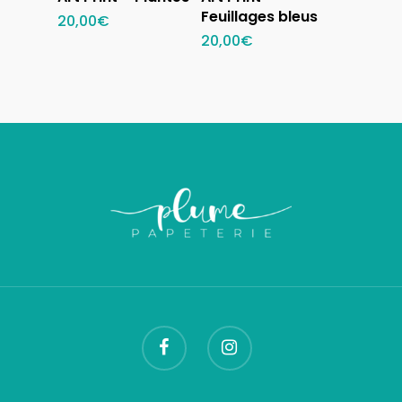
panier
panier
Feuillages bleus
20,00
€
20,00
€