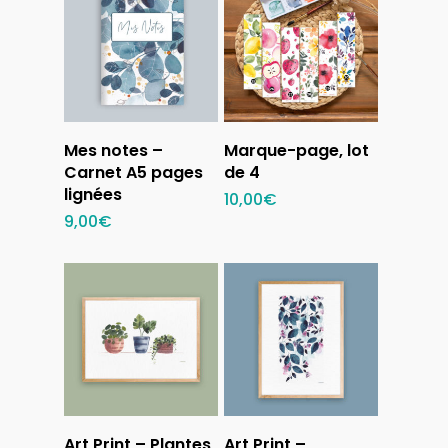
Ajouter au
Sélectionner
Mes notes –
Marque-page, lot
panier
des options
Carnet A5 pages
de 4
lignées
10,00
€
9,00
€
Ajouter au
Ajouter au
Art Print – Plantes
Art Print –