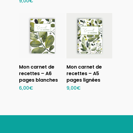
9,00
€
Ajouter au
Ajouter au
Mon carnet de
Mon carnet de
panier
panier
recettes – A6
recettes – A5
pages blanches
pages lignées
6,00
€
9,00
€