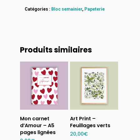
Catégories :
Bloc semainier
,
Papeterie
Produits similaires
Ajouter au
Ajouter au
Mon carnet
Art Print –
panier
panier
d’Amour – A5
Feuillages verts
pages lignées
20,00
€